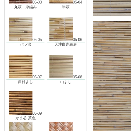
05-03
05-04
丸萩 糸編み
半萩
05-05
05-06
バラ節
天津白糸編み
05-07
05-08
皮付よし
山よし
05-09
がま芯 茶色