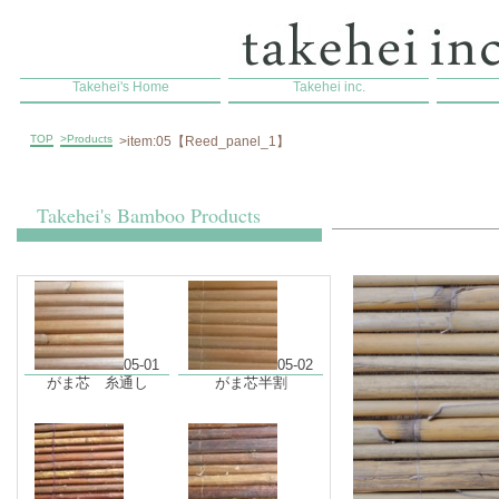
Takehei's Home
Takehei inc.
TOP
>Products
>item:05【Reed_panel_1】
Takehei's Bamboo Products
05-01
05-02
がま芯 糸通し
がま芯半割