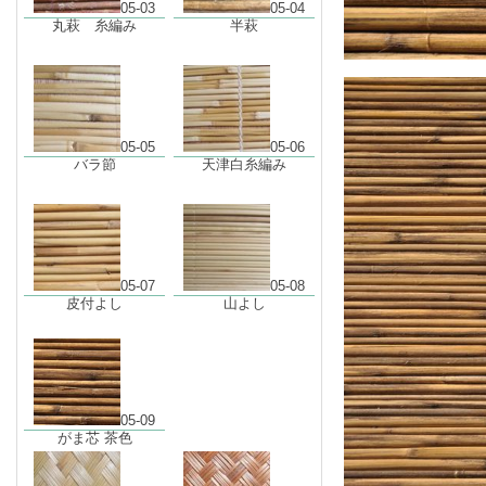
05-03
05-04
丸萩 糸編み
半萩
05-05
05-06
バラ節
天津白糸編み
05-07
05-08
皮付よし
山よし
05-09
がま芯 茶色