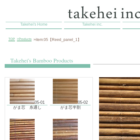
Takehei's Home
Takehei inc.
TOP
>Products
>item:05【Reed_panel_1】
Takehei's Bamboo Products
05-01
05-02
がま芯 糸通し
がま芯半割